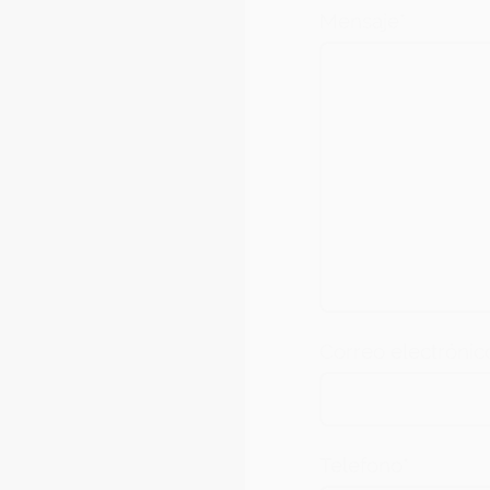
Mensaje
*
com
Correo electrónic
Telefono
*