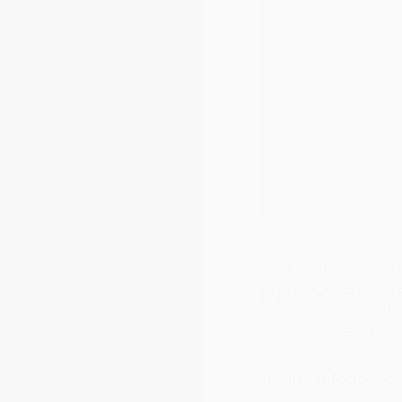
Por la present
procesen con e
consciente de
cualquier mo
*Rellene todos lo