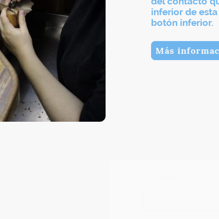
del contacto q
inferior de est
botón inferior.
Más informac
Nombre
*