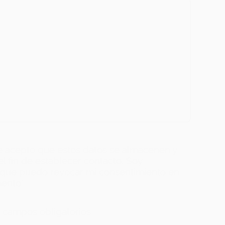
e acepto que estos datos se almacenen y
l fin de establecer contacto. Soy
 que puedo revocar mi consentimiento en
mento
*
s campos obligatorios