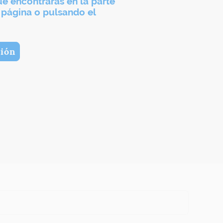
ue encontraras en la parte
a página o pulsando el
ión